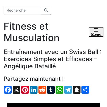
Fitness et
Musculation
Toggle 
Menu
Entraînement avec un Swiss Ball :
Exercices Simples et Efficaces –
Angélique Bataillé
Partagez maintenant !
Facebook
X
Pinterest
LinkedIn
Reddit
Tumblr
WhatsApp
Telegram
Snapchat
Partager