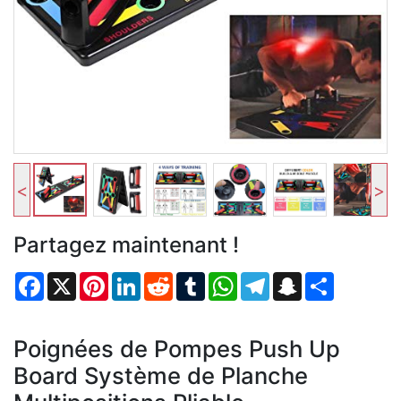
<
>
Partagez maintenant !
Facebook
X
Pinterest
LinkedIn
Reddit
Tumblr
WhatsApp
Telegram
Snapchat
Partager
Poignées de Pompes Push Up
Board Système de Planche