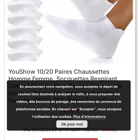
YouShow 10/20 Paires Chaussettes
Homme Femme, Socquettes Respirant
Coton | Chaussettes Basses Unisexe de
En poursuivant votre navigation, vous acceptez le dépôt de
Course, Talons Allongés, Confortables
cookies tiers destinés à analyser le trafic, à vous proposer des
Douces, OEKO-TEX, Sport Quotidien,
vidéos, des boutons de partage, des remontées de contenus de
Blanc Noir Gris 35-50
plateformes sociales. En cliquant sur ”Accepter”, vous acceptez
14,99 €
l’utilisation des cookies.
Plus d’informations
Ok pour moi
(Au 09/08/2026 07:17 GMT +02:00 -
Détails
)