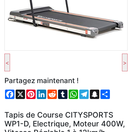
<
>
Partagez maintenant !
Facebook
X
Pinterest
LinkedIn
Reddit
Tumblr
WhatsApp
Telegram
Snapchat
Partager
Tapis de Course CITYSPORTS
WP1-D, Electrique, Moteur 400W,