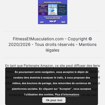
FitnessEtMusculation.com - Copyright ©
2020/2026 - Tous droits réservés -
Mentions
légales
En tant que Partenaire Amazon, ce site peut diffuser des liens
vers Amazon.fr et recevoir un gain sur les achats remplissant
En poursuivant votre navigation, vous acceptez le dépôt de
les conditions requises. Certains contenus sur ce site viennent
cookies tiers destinés à analyser le trafic, à vous proposer des
d'Amazon Services LLC. Ce contenu est fourni tel quel et peut
vidéos, des boutons de partage, des remontées de contenus de
plateformes sociales. En cliquant sur ”Accepter”, vous acceptez
être modifié ou supprimé à tout moment. Amazon et le logo
l’utilisation des cookies.
Plus d’informations
Amazon sont des marques d'Amazon.com, Inc. ou de ses
Ok pour moi
affiliés.