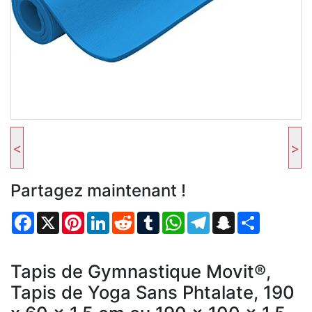
<
>
Partagez maintenant !
Facebook
X
Pinterest
LinkedIn
Reddit
Tumblr
WhatsApp
Telegram
Snapchat
Partager
Tapis de Gymnastique Movit®,
Tapis de Yoga Sans Phtalate, 190