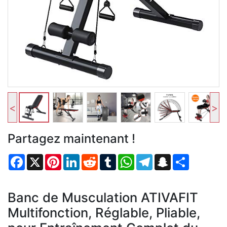
<
>
Partagez maintenant !
Facebook
X
Pinterest
LinkedIn
Reddit
Tumblr
WhatsApp
Telegram
Snapchat
Partager
Banc de Musculation ATIVAFIT
Multifonction, Réglable, Pliable,