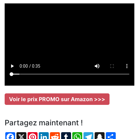
Voir le prix PROMO sur Amazon >>>
Partagez maintenant !
Facebook
X
Pinterest
LinkedIn
Reddit
Tumblr
WhatsApp
Telegram
Snapchat
Partager